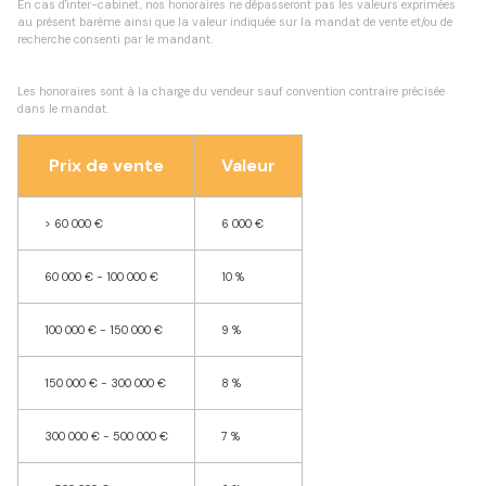
En cas d'inter-cabinet, nos honoraires ne dépasseront pas les valeurs exprimées
au présent barème ainsi que la valeur indiquée sur la mandat de vente et/ou de
recherche consenti par le mandant.
Les honoraires sont à la charge du vendeur sauf convention contraire précisée
dans le mandat.
Prix de vente
Valeur
>
60 000 €
6 000 €
60 000 € - 100 000 €
10 %
100 000 € - 150 000 €
9 %
150 000 € - 300 000 €
8 %
300 000 € - 500 000 €
7 %