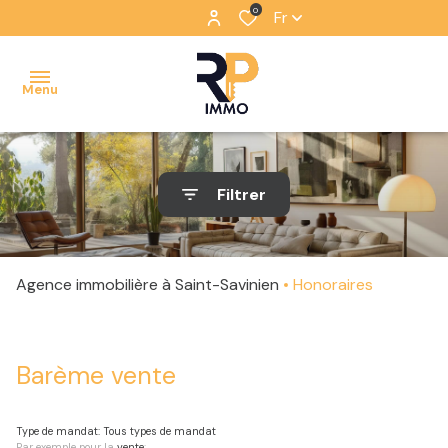
0
Fr
Menu
ACCUEIL
Filtrer
VENTES
ESTIMATION
Agence immobilière à Saint-Savinien
Honoraires
CONTACT
Barème vente
Type de mandat:
Tous types de mandat
Par exemple pour la
vente
: