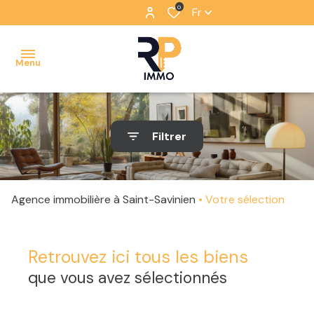
0
Fr
Menu
ACCUEIL
Filtrer
VENTES
ESTIMATION
Agence immobilière à Saint-Savinien
Votre sélection
CONTACT
Retrouvez ici tous les biens
que vous avez sélectionnés