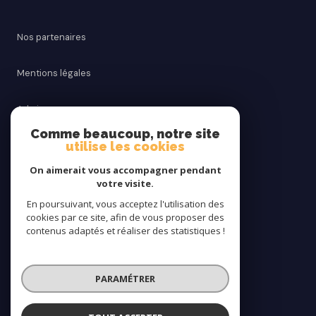
Nos partenaires
Mentions légales
Admin
Comme beaucoup, notre site
utilise les cookies
Nos honoraires
On aimerait vous accompagner pendant
Politique RGPD
votre visite.
En poursuivant, vous acceptez l'utilisation des
cookies par ce site, afin de vous proposer des
Cookies
contenus adaptés et réaliser des statistiques !
© 2026 | Tous droits réservés
PARAMÉTRER
Réalisé par